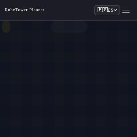
🇪🇸
RubyTower Planner
ES