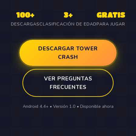
100+
3+
GRATIS
DESCARGAS
CLASIFICACIÓN DE EDAD
PARA JUGAR
DESCARGAR TOWER
CRASH
VER PREGUNTAS
FRECUENTES
Android 4.4+ • Versión 1.0 • Disponible ahora