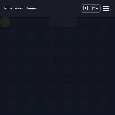
🇮🇹
RubyTower Planner
IT