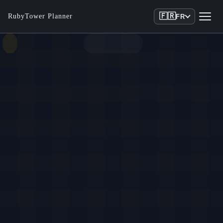
🇫🇷
RubyTower Planner
FR