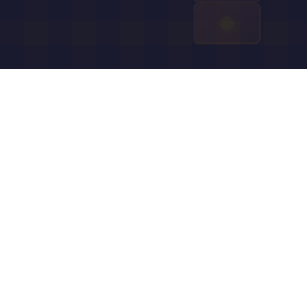
À propos de Tower
Crash APK
Tower Crash est un jeu d'arcade basé sur la